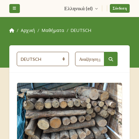
Μετάβαση στο κεντρικό περιεχόμενο
Ελληνικά ‎(el)‎
Πλευρικός πίνακας
Σύνδεση
Αρχική
Μαθήματα
DEUTSCH
Αναζήτηση μαθη
Κατηγορίες μαθημάτων
Αναζήτηση μα