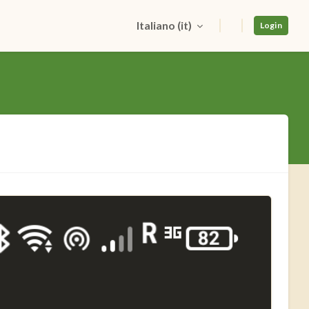
Italiano ‎(it)‎
Login