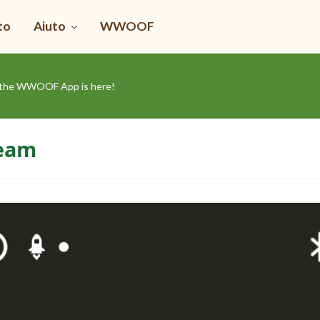
to
Aiuto
WWOOF
y the WWOOF App is here!
Team