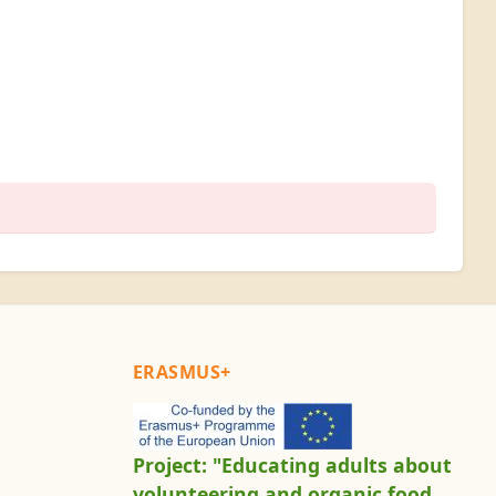
ERASMUS+
Project: "Educating adults about
volunteering and organic food