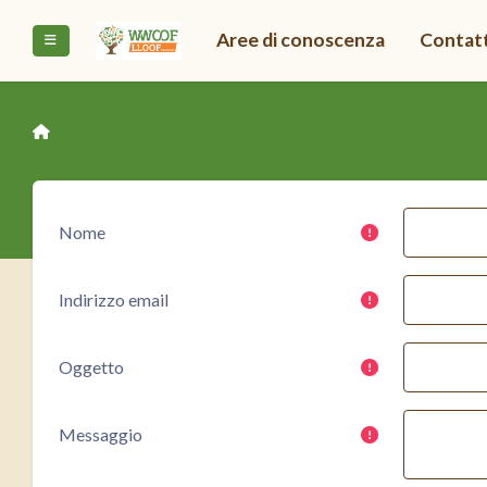
Vai al contenuto principale
Aree di conoscenza
Contat
Pannello laterale
Nome
Indirizzo email
Oggetto
Messaggio