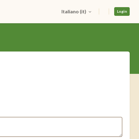
Italiano ‎(it)‎
Login